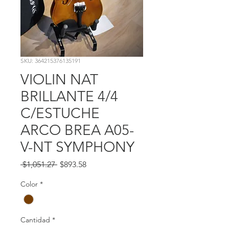
SKU: 364215376135191
VIOLIN NAT
BRILLANTE 4/4
C/ESTUCHE
ARCO BREA A05-
V-NT SYMPHONY
Precio
Precio
 $1,051.27 
$893.58
de
oferta
Color
*
Cantidad
*